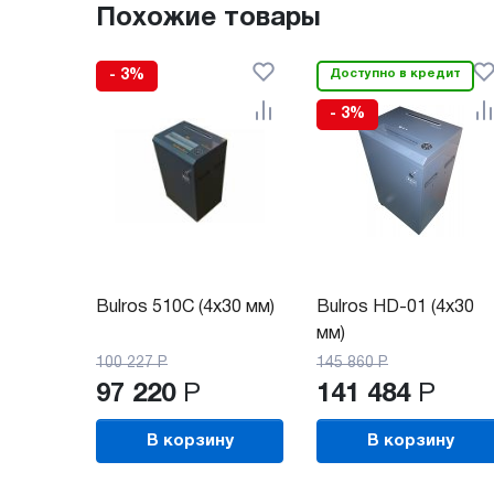
Похожие товары
- 3%
Доступно в кредит
- 3%
Bulros 510C (4x30 мм)
Bulros HD-01 (4х30
мм)
100 227
Р
145 860
Р
97 220
Р
141 484
Р
В корзину
В корзину