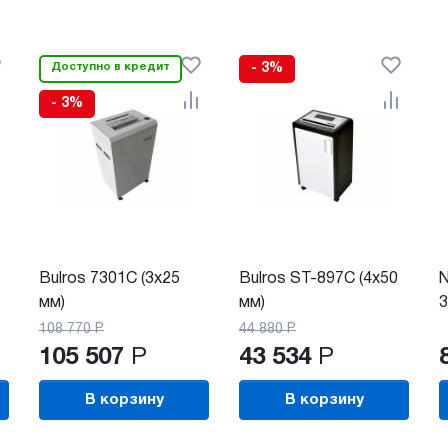
Доступно в кредит
- 3%
- 3%
Bulros 7301C (3x25
Bulros ST-897C (4х50
N
мм)
мм)
3
108 770
Р
44 880
Р
105 507
Р
43 534
Р
В корзину
В корзину