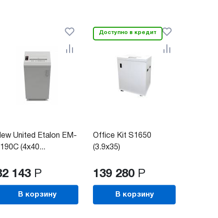
Доступно в кредит
ew United Etalon EM-
Office Kit S1650
190C (4х40...
(3.9x35)
82 143
Р
139 280
Р
В корзину
В корзину