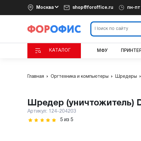
Москва
shop@foroffice.ru
пн-п
КАТАЛОГ
МФУ
ПРИНТЕ
Главная
Оргтехника и компьютеры
Шредеры
Шредер (уничтожитель) D
Артикул:
124-204203
5
из
5