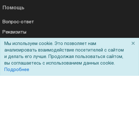
Помощь
Вопрос-ответ
Реквизиты
Гарантии и возврат
×
Мы используем cookie. Это позволяет нам
Для Вас доступно эксклюзивное приложение при
×
заказе этого товара
анализировать взаимодействие посетителей с сайтом
Сервисный центр
и делать его лучше. Продолжая пользоваться сайтом,
Вакансии
вы соглашаетесь с использованием данных cookie.
Получить скидку
Не показывать
Подробнее
Обратная связь
Для Таможенного союза
Запрос актов сверки
© 2002 - 2026 Форофис – поставки оборудования для бизнеса: