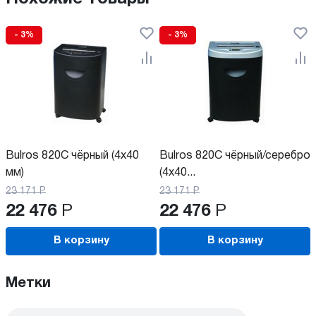
- 3%
- 3%
Bulros 820C чёрный (4x40
Bulros 820C чёрный/серебро
мм)
(4x40...
23 171
Р
23 171
Р
22 476
Р
22 476
Р
В корзину
В корзину
Метки