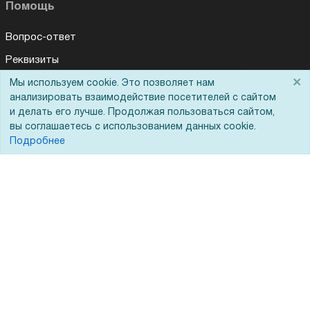
Помощь
Вопрос-ответ
Реквизиты
×
Гарантии и возврат
Мы используем cookie. Это позволяет нам
Для Вас доступно эксклюзивное приложение при
×
заказе этого товара
анализировать взаимодействие посетителей с сайтом
Сервисный центр
и делать его лучше. Продолжая пользоваться сайтом,
вы соглашаетесь с использованием данных cookie.
Вакансии
Получить скидку
Не показывать
Подробнее
Обратная связь
Для Таможенного союза
Запрос актов сверки
© 2002 - 2026 Форофис – поставки оборудования для бизнеса:
полиграфического, банковского, презентационного и оргтехники