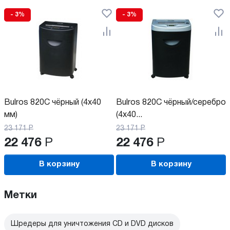
- 3%
- 3%
Bulros 820C чёрный (4x40
Bulros 820C чёрный/серебро
мм)
(4x40...
23 171
Р
23 171
Р
22 476
Р
22 476
Р
В корзину
В корзину
Метки
Шредеры для уничтожения CD и DVD дисков