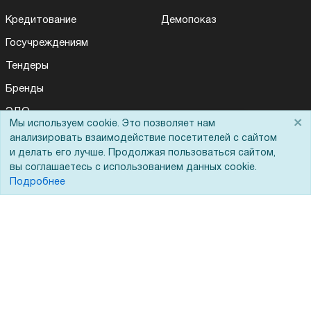
Кредитование
Демопоказ
Госучреждениям
Тендеры
Бренды
ЭДО
×
Мы используем cookie. Это позволяет нам
Для Вас доступно эксклюзивное приложение при
×
заказе этого товара
анализировать взаимодействие посетителей с сайтом
и делать его лучше. Продолжая пользоваться сайтом,
Помощь
вы соглашаетесь с использованием данных cookie.
Получить скидку
Не показывать
Подробнее
Вопрос-ответ
Реквизиты
Гарантии и возврат
Сервисный центр
Вакансии
Обратная связь