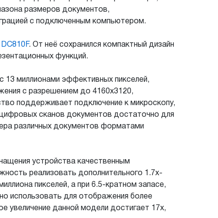
пазона размеров документов,
грацией с подключенным компьютером.
 DC810F
. От неё сохранился компактный дизайн
резентационных функций.
с 13 миллионами эффективных пикселей,
ажения с разрешением до 4160x3120,
ство поддерживает подключение к микроскопу,
х цифровых сканов документов достаточно для
нера различных документов форматами
снащения устройства качественным
жность реализовать дополнительного 1.7x-
миллиона пикселей, а при
6.5-кратном
запасе,
но использовать для отображения более
е увеличение данной модели достигает 17x,