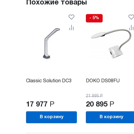
Похожие товары
- 5%
Classic Solution DC3
DOKO DS08FU
21 995
Р
17 977
Р
20 895
Р
В корзину
В корзину