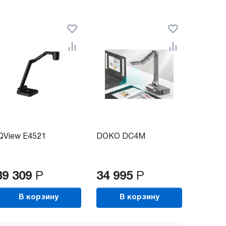
QView E4521
DOKO DC4M
39 309
Р
34 995
Р
В корзину
В корзину