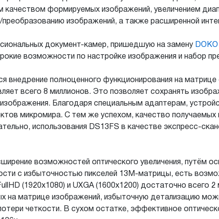
м качеством формируемых изображений, увеличением диа
/преобразованию изображений, а также расширенной инте
ссиональных документ-камер, пришедшую на замену
DOKO
широкие возможности по настройке изображения и набор п
 внедрение полноценного функционирования на матрице 
вляет всего 8 миллионов. Это позволяет сохранять изобр
 изображения. Благодаря специальным адаптерам, устрой
ектов микромира. С тем же успехом, качество получаемы
ательно, использования DS13FS в качестве экспресс-ска
ширение возможностей оптического увеличения, путём о
ности с избыточностью пикселей 13М-матрицы, есть возмо
ullHD (1920x1080) и UXGA (1600x1200) достаточно всего 2 
ых на матрице изображений, избыточную детализацию мож
отери четкости. В сухом остатке, эффективное оптическо