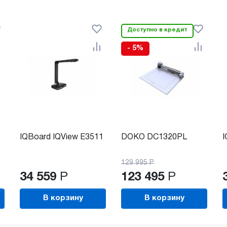
Доступно в кредит
- 5%
IQBoard IQView E3511
DOKO DC1320PL
I
129 995
Р
34 559
Р
123 495
Р
В корзину
В корзину