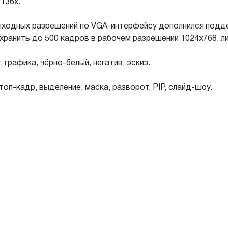
136x.
ходных разрешений по VGA-интерфейсу дополнился подде
хранить до 500 кадров в рабочем разрешении 1024x768, л
т, графика, чёрно-белый, негатив, эскиз.
стоп-кадр, выделение, маска, разворот, PIP, слайд-шоу.