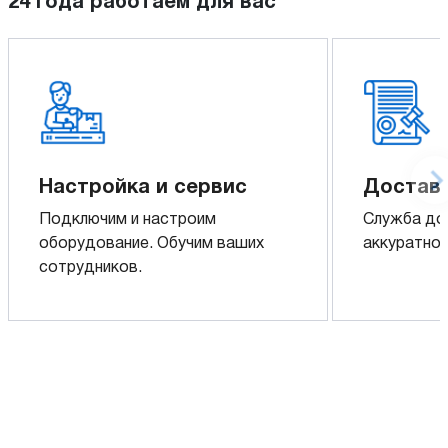
24 года работаем для вас
Настройка и сервис
Доставк
Подключим и настроим
Служба до
оборудование. Обучим ваших
аккуратно 
сотрудников.