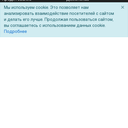
×
Мы используем cookie. Это позволяет нам
Госучреждениям
анализировать взаимодействие посетителей с сайтом
Тендеры
и делать его лучше. Продолжая пользоваться сайтом,
вы соглашаетесь с использованием данных cookie.
Бренды
Подробнее
ЭДО
Помощь
Вопрос-ответ
Реквизиты
Гарантии и возврат
Сервисный центр
Вакансии
Обратная связь
Для Таможенного союза