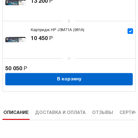
13 200
Р
Картридж HP J3M71A (981A)
10 450
Р
50 050
Р
В корзину
ОПИСАНИЕ
ДОСТАВКА И ОПЛАТА
ОТЗЫВЫ
СЕРТИФ