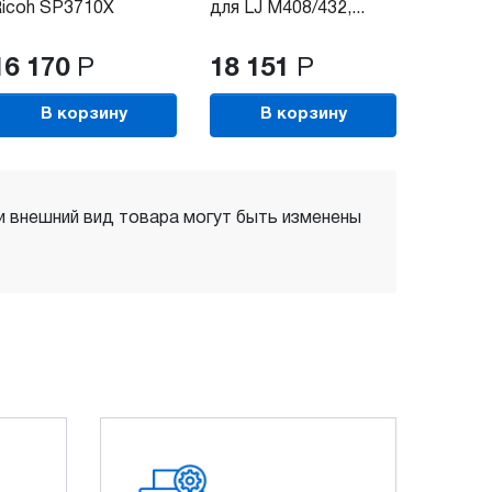
icoh SP3710X
для LJ M408/432,...
16 170
Р
18 151
Р
В корзину
В корзину
 и внешний вид товара могут быть изменены