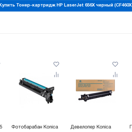
Купить Тонер-картридж HP LaserJet 656X черный (CF460X
5
Фотобарабан Konica
Девелопер Konica