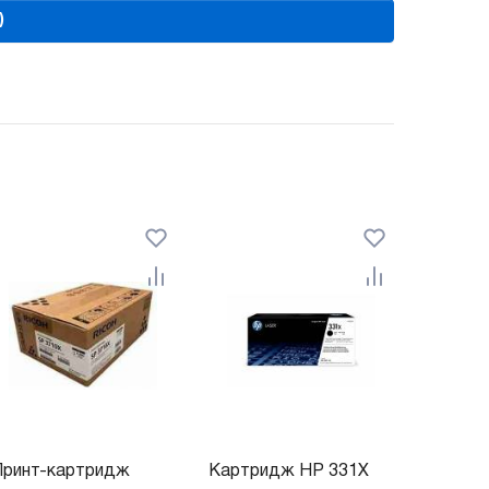
)
Принт-картридж
Картридж HP 331X