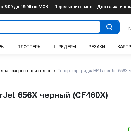
т
с 8:00 до 19:00
по МСК
Перезвоните мне
Доставка и са
В
РЫ
ПЛОТТЕРЫ
ШРЕДЕРЫ
РЕЗАКИ
КАРТ
для лазерных принтеров
Тонер-картридж HP LaserJet 656X 
rJet 656X черный (CF460X)