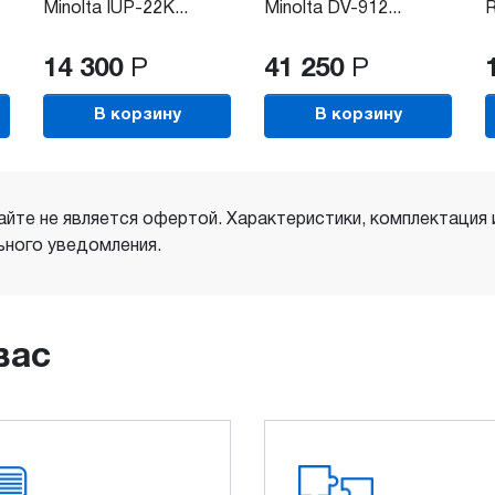
Minolta IUP-22K...
Minolta DV-912...
R
14 300
Р
41 250
Р
В корзину
В корзину
айте не является офертой. Характеристики, комплектация
ного уведомления.
вас