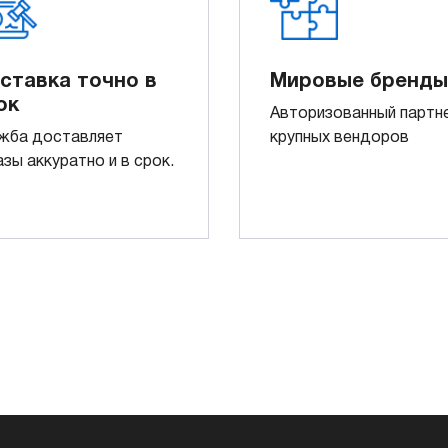
ставка точно в
Мировые бренды
ок
Авторизованный партн
жба доставляет
крупных вендоров
азы аккуратно и в срок.