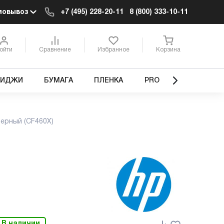
мовывоз
+7 (495) 228-20-11
8 (800) 333-10-11
ойти
Сравнение
Избранное
Корзина
РИДЖИ
БУМАГА
ПЛЕНКА
PRO
черный (CF460X)
В наличии