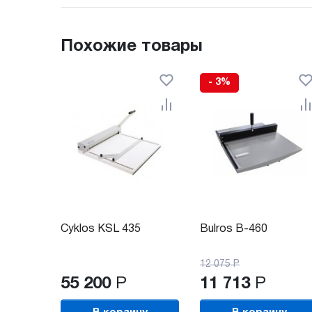
Похожие товары
- 3%
Cyklos KSL 435
Bulros B-460
12 075
Р
55 200
Р
11 713
Р