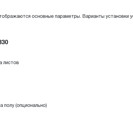
тображаются основные параметры. Варианты установки ус
330
а листов
а полу (опционально)