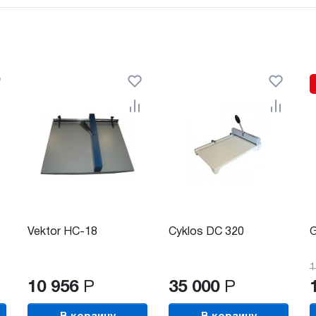
Vektor HC-18
Cyklos DC 320
G
1
10 956
Р
35 000
Р