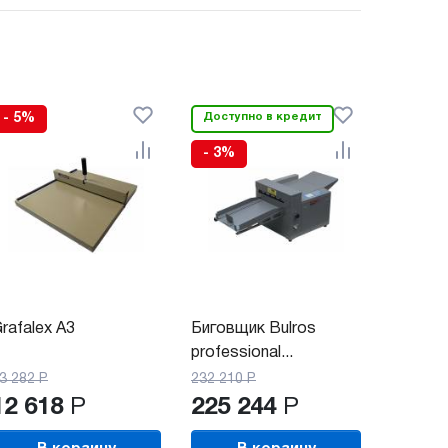
- 5%
Доступно в кредит
- 3%
rafalex A3
Биговщик Bulros
professional...
3 282
Р
232 210
Р
12 618
Р
225 244
Р