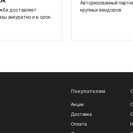
ок
Авторизованный партн
жба доставляет
крупных вендоров
азы аккуратно и в срок.
Покупателям
Акции
О
Доставка
Оплата
Н