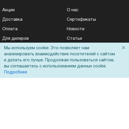
Акции
О нас
Доставка
Сертификаты
Оплата
Новости
Для дилеров
Статьи
×
Лизинг
Контакты
Мы используем cookie. Это позволяет нам
анализировать взаимодействие посетителей с сайтом
Кредитование
Демопоказ
и делать его лучше. Продолжая пользоваться сайтом,
вы соглашаетесь с использованием данных cookie.
Госучреждениям
Подробнее
Тендеры
Бренды
ЭДО
Помощь