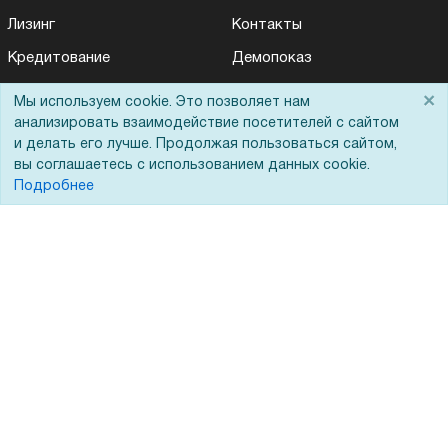
Лизинг
Контакты
Кредитование
Демопоказ
Госучреждениям
×
Мы используем cookie. Это позволяет нам
анализировать взаимодействие посетителей с сайтом
Тендеры
и делать его лучше. Продолжая пользоваться сайтом,
Бренды
вы соглашаетесь с использованием данных cookie.
Подробнее
ЭДО
Помощь
Вопрос-ответ
Реквизиты
Гарантии и возврат
Сервисный центр
Вакансии