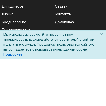
Для дилеров
Статьи
Лизинг
Контакты
Кредитование
Демопоказ
Госучреждениям
×
Мы используем cookie. Это позволяет нам
Тендеры
анализировать взаимодействие посетителей с сайтом
и делать его лучше. Продолжая пользоваться сайтом,
Бренды
вы соглашаетесь с использованием данных cookie.
ЭДО
Подробнее
Помощь
Вопрос-ответ
Реквизиты
Гарантии и возврат
Сервисный центр