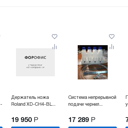
Держатель ножа
Система непрерывной
-
Roland XD-CH4-BL...
подачи чернил...
у
19 950
Р
17 289
Р