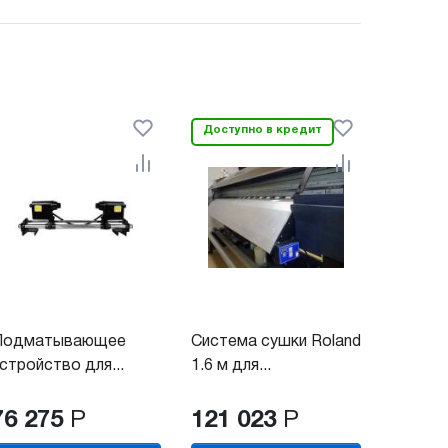
Доступно в кредит
Подматывающее
Система сушки Roland
стройство для...
1.6 м для...
76 275
Р
121 023
Р