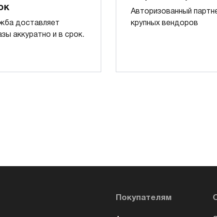
ок
Авторизованный партн
жба доставляет
крупных вендоров
азы аккуратно и в срок.
Покупателям