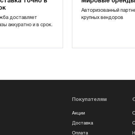
ставка точно в
Мировые бренды
ок
Авторизованный партн
жба доставляет
крупных вендоров
азы аккуратно и в срок.
Покупателям
Акции
О
Доставка
Оплата
Н