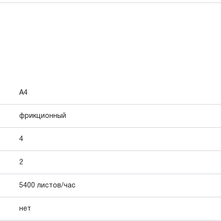
А4
фрикционный
4
2
5400 листов/час
нет