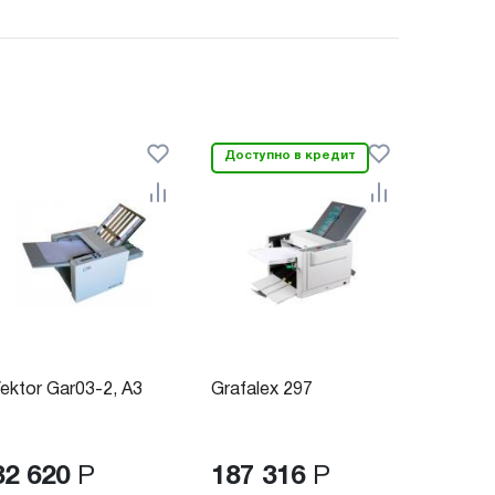
Доступно в кредит
ektor Gar03-2, А3
Grafalex 297
82 620
Р
187 316
Р