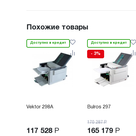
Похожие товары
Доступно в кредит
Доступно в кредит
- 3%
Vektor 298A
Bulros 297
170 287
Р
117 528
Р
165 179
Р