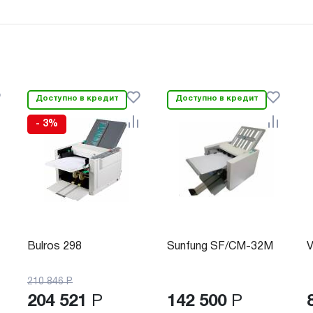
Доступно в кредит
Доступно в кредит
- 3%
Bulros 298
Sunfung SF/CM-32M
V
210 846
Р
204 521
Р
142 500
Р