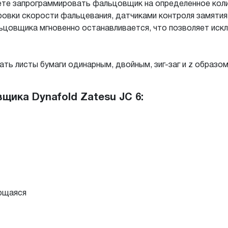
ете запрограммировать фальцовщик на определенное кол
ировки скорости фальцевания, датчиками контроля замятия
цовщика мгновенно останавливается, что позволяет исклю
ь листы бумаги одинарным, двойным, зиг-заг и z образом
ика Dynafold Zatesu JC 6:
ующаяся