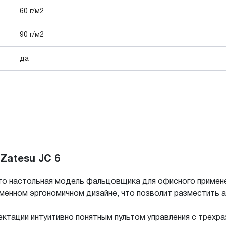
60 г/м2
90 г/м2
да
Zatesu JC 6
то настольная модель фальцовщика для офисного примене
ременном эргономичном дизайне, что позволит разместить 
ктации интуитивно понятным пультом управления с трехр