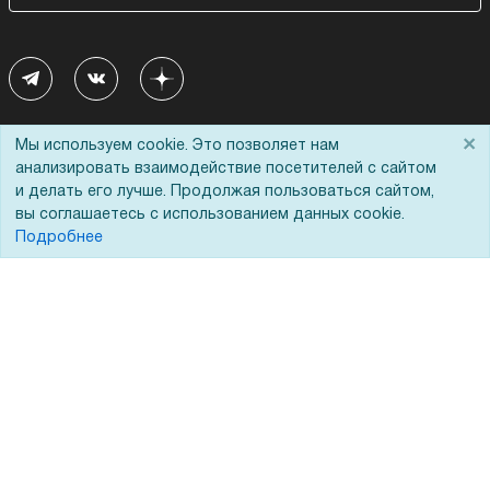
×
Мы используем cookie. Это позволяет нам
Покупателям
О компании
анализировать взаимодействие посетителей с сайтом
и делать его лучше. Продолжая пользоваться сайтом,
Акции
О нас
вы соглашаетесь с использованием данных cookie.
Подробнее
Доставка
Сертификаты
Оплата
Новости
Для дилеров
Статьи
Лизинг
Контакты
Кредитование
Демопоказ
Госучреждениям
Тендеры