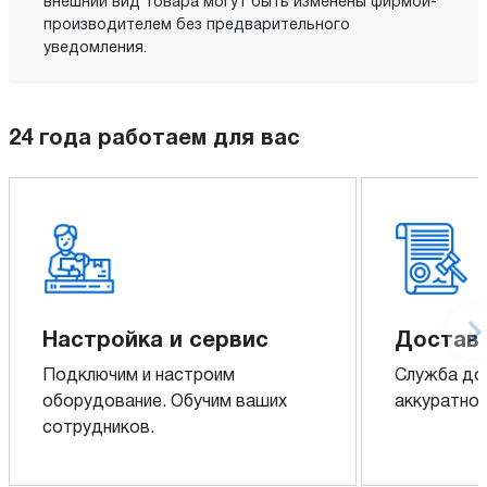
внешний вид товара могут быть изменены фирмой-
производителем без предварительного
уведомления.
24 года работаем для вас
Настройка и сервис
Доставк
Подключим и настроим
Служба до
оборудование. Обучим ваших
аккуратно 
сотрудников.