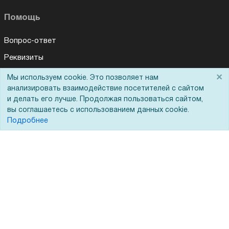
Помощь
Вопрос-ответ
Реквизиты
Гарантии и возврат
×
Мы используем cookie. Это позволяет нам
анализировать взаимодействие посетителей с сайтом
Сервисный центр
и делать его лучше. Продолжая пользоваться сайтом,
Вакансии
вы соглашаетесь с использованием данных cookie.
Подробнее
Обратная связь
Для Таможенного союза
Запрос актов сверки
© 2002 - 2026 Форофис – поставки оборудования для бизнеса: