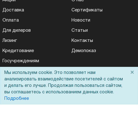
Акции
О нас
Доставка
Сертификаты
Оплата
Новости
Для дилеров
Статьи
Лизинг
Контакты
Кредитование
Демопоказ
Госучреждениям
Тендеры
×
Мы используем cookie. Это позволяет нам
анализировать взаимодействие посетителей с сайтом
Бренды
и делать его лучше. Продолжая пользоваться сайтом,
ЭДО
вы соглашаетесь с использованием данных cookie.
Подробнее
Помощь
Вопрос-ответ