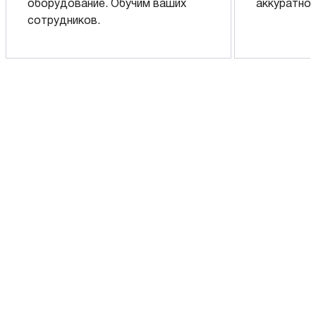
оборудование. Обучим ваших
аккуратно 
сотрудников.