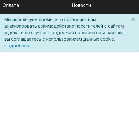
Оплата
Новости
Для дилеров
Статьи
×
Мы используем cookie. Это позволяет нам
Лизинг
Контакты
анализировать взаимодействие посетителей с сайтом
и делать его лучше. Продолжая пользоваться сайтом,
Кредитование
Демопоказ
вы соглашаетесь с использованием данных cookie.
Подробнее
Госучреждениям
Тендеры
Бренды
ЭДО
Помощь
Вопрос-ответ
Реквизиты
Гарантии и возврат