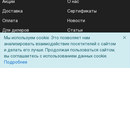
Акции
О нас
Доставка
Сертификаты
Оплата
Новости
Для дилеров
Статьи
×
Мы используем cookie. Это позволяет нам
Лизинг
Контакты
анализировать взаимодействие посетителей с сайтом
Кредитование
Демопоказ
и делать его лучше. Продолжая пользоваться сайтом,
вы соглашаетесь с использованием данных cookie.
Госучреждениям
Подробнее
Тендеры
Бренды
ЭДО
Помощь
Вопрос-ответ