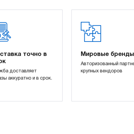
ставка точно в
Мировые бренды
ок
Авторизованный партн
жба доставляет
крупных вендоров
азы аккуратно и в срок.