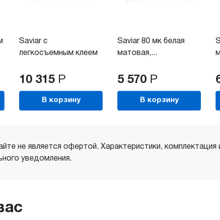
м
Saviar с
Saviar 80 мк белая
S
легкосъемным клеем
матовая,...
м
100 мк...
10 315
Р
5 570
Р
В корзину
В корзину
айте не является офертой. Характеристики, комплектация
ного уведомления.
вас