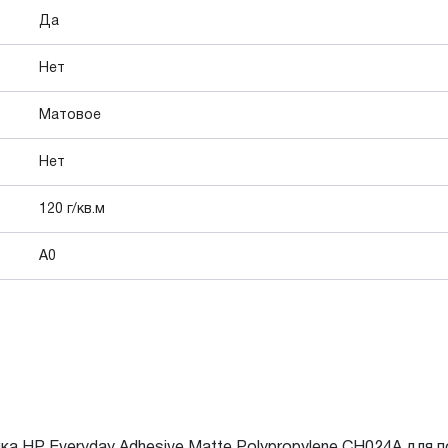
Да
Нет
Матовое
Нет
120 г/кв.м
А0
ка HP Everyday Adhesive Matte Polypropylene CH024A для 