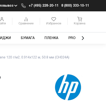
мовывоз
+7 (495) 228-20-11
8 (800) 333-10-11
ойти
Сравнение
Избранное
Корзина
РИДЖИ
БУМАГА
ПЛЕНКА
PRO
ene 120 г/м2, 0.914x122 м, 50.8 мм (CH024A)