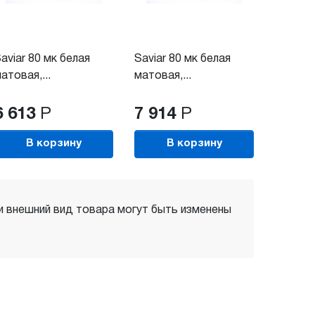
aviar 80 мк белая
Saviar 80 мк белая
атовая,...
матовая,...
6 613
Р
7 914
Р
В корзину
В корзину
 и внешний вид товара могут быть изменены