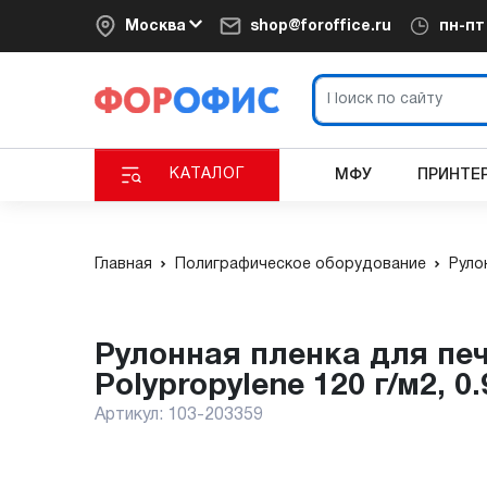
Москва
shop@foroffice.ru
пн-п
КАТАЛОГ
МФУ
ПРИНТЕ
Главная
Полиграфическое оборудование
Руло
Рулонная пленка для печати HP Everyday Adhesive Matte
Polypropylene 120 г/м2, 0
Артикул:
103-203359