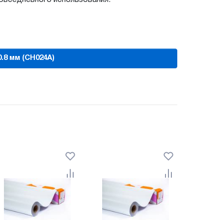
Купить HP Everyday Adhesive Matte Polypropylene 120 г/м2, 0.914x122 м, 50.8 мм (CH024A)