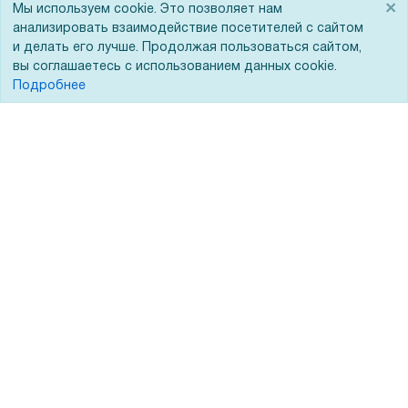
×
Помощь
Мы используем cookie. Это позволяет нам
анализировать взаимодействие посетителей с сайтом
и делать его лучше. Продолжая пользоваться сайтом,
Вопрос-ответ
вы соглашаетесь с использованием данных cookie.
Реквизиты
Подробнее
Гарантии и возврат
Сервисный центр
Вакансии
Обратная связь
Для Таможенного союза
Запрос актов сверки
© 2002 - 2026 Форофис – поставки оборудования для бизнеса:
полиграфического, банковского, презентационного и оргтехники