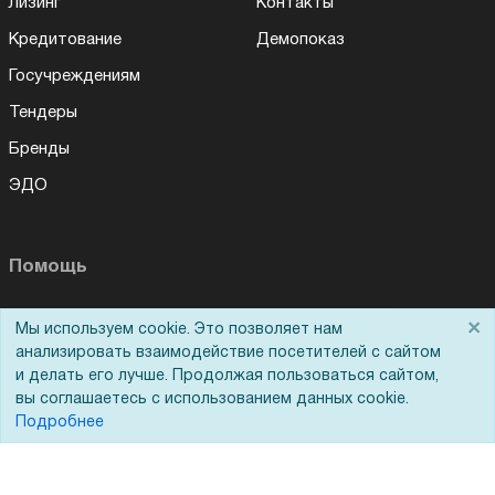
Лизинг
Контакты
Кредитование
Демопоказ
Госучреждениям
Тендеры
Бренды
ЭДО
Помощь
Вопрос-ответ
×
Мы используем cookie. Это позволяет нам
Для Вас доступно эксклюзивное приложение при
×
заказе этого товара
Реквизиты
анализировать взаимодействие посетителей с сайтом
и делать его лучше. Продолжая пользоваться сайтом,
Гарантии и возврат
вы соглашаетесь с использованием данных cookie.
Получить скидку
Не показывать
Подробнее
Сервисный центр
Вакансии