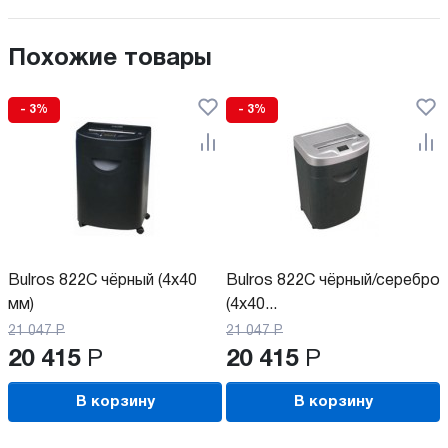
Похожие товары
- 3%
- 3%
Bulros 822C чёрный (4x40
Bulros 822C чёрный/серебро
мм)
(4x40...
21 047
Р
21 047
Р
20 415
Р
20 415
Р
В корзину
В корзину