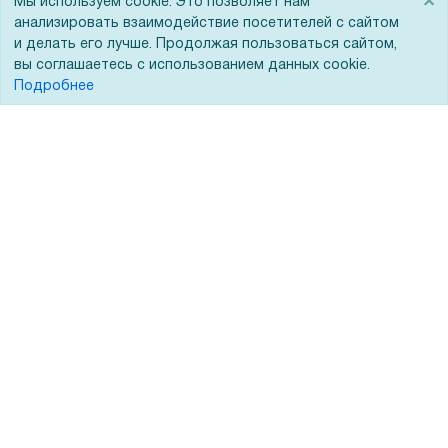
×
Мы используем cookie. Это позволяет нам
Госучреждениям
анализировать взаимодействие посетителей с сайтом
Тендеры
и делать его лучше. Продолжая пользоваться сайтом,
вы соглашаетесь с использованием данных cookie.
Бренды
Подробнее
ЭДО
Помощь
Вопрос-ответ
Реквизиты
Гарантии и возврат
Сервисный центр
Вакансии
Обратная связь
Для Таможенного союза