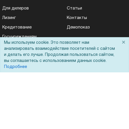
Для дилеров
Статьи
Лизинг
Контакты
Кредитование
Демопоказ
Госучреждениям
×
Мы используем cookie. Это позволяет нам
Тендеры
анализировать взаимодействие посетителей с сайтом
и делать его лучше. Продолжая пользоваться сайтом,
Бренды
вы соглашаетесь с использованием данных cookie.
ЭДО
Подробнее
Помощь
Вопрос-ответ
Реквизиты
Гарантии и возврат
Сервисный центр