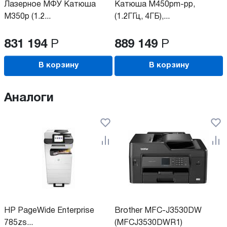
Лазерное МФУ Катюша
Катюша М450pm-pp,
М350p (1.2...
(1.2ГГц, 4ГБ),...
831 194
Р
889 149
Р
В корзину
В корзину
Аналоги
HP PageWide Enterprise
Brother MFC-J3530DW
785zs...
(MFCJ3530DWR1)