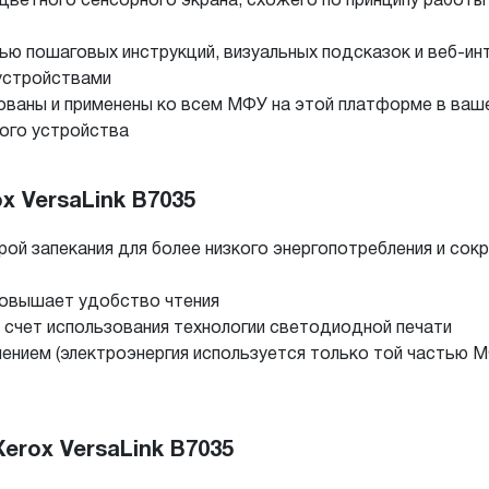
ветного сенсорного экрана, схожего по принципу работы 
ю пошаговых инструкций, визуальных подсказок и веб-ин
устройствами
ованы и применены ко всем МФУ на этой платформе в ваш
ого устройства
 VersaLink B7035
рой запекания для более низкого энергопотребления и со
 повышает удобство чтения
 счет использования технологии светодиодной печати
ением (электроэнергия используется только той частью 
erox VersaLink B7035