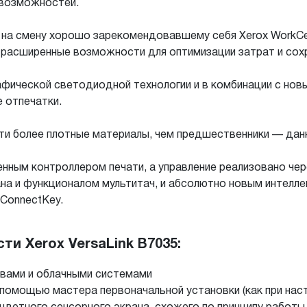
 возможностей.
е на смену хорошо зарекомендовавшему себя Xerox WorkCe
 расширенные возможности для оптимизации затрат и со
афической светодиодной технологии и в комбинации с но
 отпечатки.
ти более плотные материалы, чем предшественники — данны
нным контроллером печати, а управление реализовано че
ана и функционалом мультитач, и абсолютно новым интел
ConnectKey.
и Xerox VersaLink B7035:
твами и облачными системами
 помощью мастера первоначальной установки (как при на