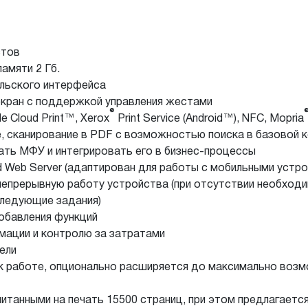
стов
амяти 2 Гб.
ельского интерфейса
кран с поддержкой управления жестами
®
le Cloud Print™, Xerox
Print Service (Android™), NFC, Mopria
ие, сканирование в PDF с возможностью поиска в базовой 
ать МФУ и интегрировать его в бизнес-процессы
Web Server (адаптирован для работы с мобильными устро
т непрерывную работу устройства (при отсутствии необход
следующие задания)
обавления функций
мации и контролю за затратами
ели
к работе, опционально расширяется до максимально возм
итанными на печать 15500 страниц, при этом предлагаетс