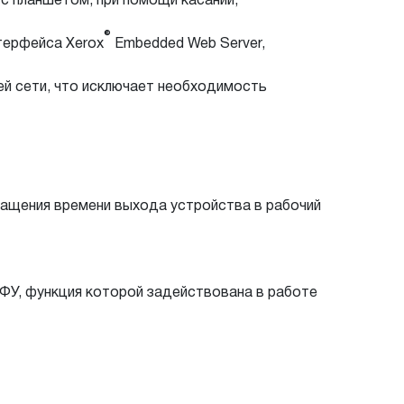
с планшетом, при помощи касаний,
®
терфейса Xerox
Embedded Web Server,
ей сети, что исключает необходимость
кращения времени выхода устройства в рабочий
МФУ, функция которой задействована в работе