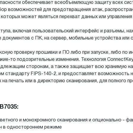
пасности обеспечивает всеобъемлющую защиту всех сист
абор возможностей для предотвращения атак, распростра
м которых может являться перехват данных или управления
па, включая пользовательский интерфейс и разъемы, на
е документов с ПК, на сервер, мобильные устройства или 
ксную проверку прошивки и ПО либо при запуске, либо по 
кие-то подозрительные изменения. Технология ConnectKe
адлежащим сторонам, а также защищает всю хранимую 
м стандарту FIPS-140-2, и предоставляет возможность на
их на печать или в директорию сканирования, для полного
B7035:
цветного и монохромного сканирования и опционально - ф
мин в одностороннем режиме