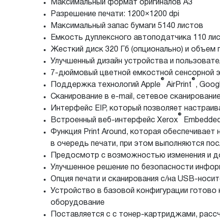
Максимальный формат оригиналов А3
Разрешение печати: 1200×1200 dpi
Максимальный запас бумаги 5140 листов
Емкость дуплексного автоподатчика 110 ли
Жесткий диск 320 Гб (опционально) и объем п
Улучшенный дизайн устройства и пользоват
7-дюймовый цветной емкостной сенсорной э
®
®
Поддержка технологий Apple
AirPrint
, Goog
Сканирование в e-mail, сетевое сканирован
Интерфейс EIP, который позволяет настраив
®
Встроенный веб-интерфейс Xerox
Embedded 
Функция Print Around, которая обеспечивае
в очередь печати, при этом выполняются по
Предосмотр с возможностью изменения и д
Улучшенное решение по безопасности инфор
Опция печати и сканирования с/на USB-носит
Устройство в базовой конфигурации готово 
оборудование
Поставляется с с тонер-картриджами, рассч