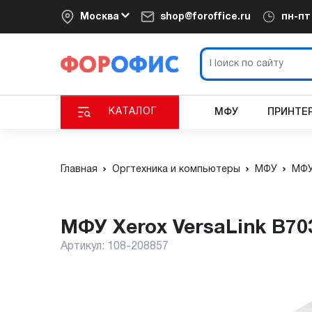
Москва
shop@foroffice.ru
пн-п
КАТАЛОГ
МФУ
ПРИНТЕ
Главная
Оргтехника и компьютеры
МФУ
МФУ
МФУ Xerox VersaLink B7
Артикул:
108-208857