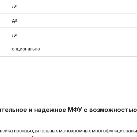
да
да
да
опционально
дительное и надежное МФУ с возможность
линейка производительных монохромных многофункциональ