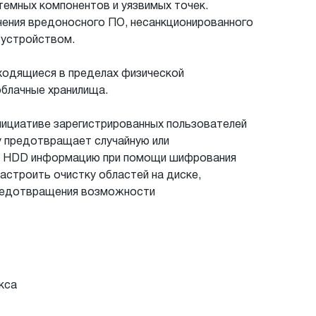
емных компонентов и уязвимых точек.
нения вредоносного ПО, несанкционированного
 устройством.
ходящиеся в пределах физической
облачные хранилища.
инициативе зарегистрированных пользователей
y предотвращает случайную или
на HDD информацию при помощи шифрования
строить очистку областей на диске,
 предотвращения возможности
акса