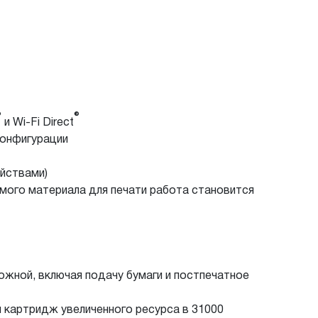
®
®
и Wi-Fi Direct
конфигурации
йствами)
имого материала для печати работа становится
ожной, включая подачу бумаги и постпечатное
я картридж увеличенного ресурса в 31000