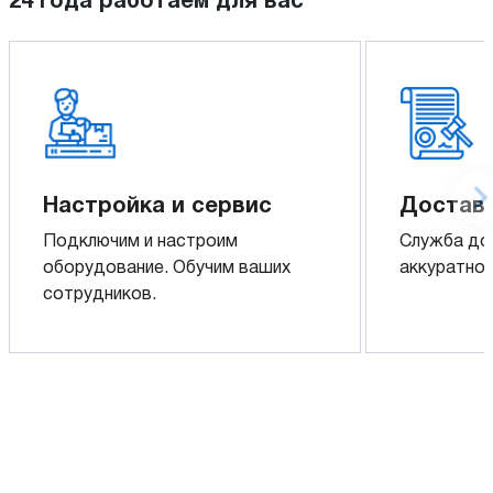
24 года работаем для вас
Настройка и сервис
Доставк
Подключим и настроим
Служба до
оборудование. Обучим ваших
аккуратно 
сотрудников.