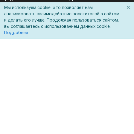
×
Мы используем cookie. Это позволяет нам
Госучреждениям
анализировать взаимодействие посетителей с сайтом
Тендеры
и делать его лучше. Продолжая пользоваться сайтом,
вы соглашаетесь с использованием данных cookie.
Бренды
Подробнее
ЭДО
Помощь
Вопрос-ответ
Реквизиты
Гарантии и возврат
Сервисный центр
Вакансии
Обратная связь
Для Таможенного союза