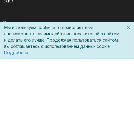
ЭДО
Помощь
×
Мы используем cookie. Это позволяет нам
анализировать взаимодействие посетителей с сайтом
Вопрос-ответ
и делать его лучше. Продолжая пользоваться сайтом,
Реквизиты
вы соглашаетесь с использованием данных cookie.
Подробнее
Гарантии и возврат
Сервисный центр
Вакансии
Обратная связь
Для Таможенного союза
Запрос актов сверки