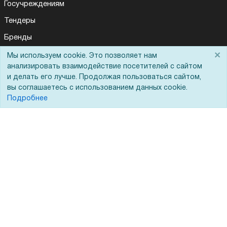
Госучреждениям
Тендеры
Бренды
ЭДО
×
Мы используем cookie. Это позволяет нам
анализировать взаимодействие посетителей с сайтом
и делать его лучше. Продолжая пользоваться сайтом,
вы соглашаетесь с использованием данных cookie.
Помощь
Подробнее
Вопрос-ответ
Реквизиты
Гарантии и возврат
Сервисный центр
Вакансии
Обратная связь
Для Таможенного союза