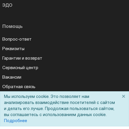
ЭДО
Помощь
Вопрос-ответ
Реквизиты
Гарантии и возврат
Сервисный центр
Вакансии
Обратная связь
×
Для Таможенного союза
Мы используем cookie. Это позволяет нам
Для Вас доступно эксклюзивное приложение при
×
заказе этого товара
анализировать взаимодействие посетителей с сайтом
и делать его лучше. Продолжая пользоваться сайтом,
вы соглашаетесь с использованием данных cookie.
Получить скидку
Не показывать
Запрос актов сверки
Подробнее