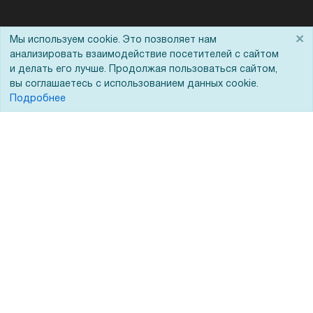
Помощь
×
Мы используем cookie. Это позволяет нам
анализировать взаимодействие посетителей с сайтом
Вопрос-ответ
и делать его лучше. Продолжая пользоваться сайтом,
вы соглашаетесь с использованием данных cookie.
Реквизиты
Подробнее
Гарантии и возврат
Сервисный центр
Вакансии
Обратная связь
Для Таможенного союза
Запрос актов сверки