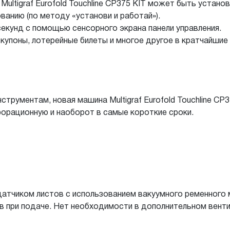
ultigraf Eurofold Touchline CP375 KIT может быть устано
ванию (по методу «установи и работай»).
секунд с помощью сенсорного экрана панели управления.
купоны, лотерейные билеты и многое другое в кратчайшие
струментам, новая машина Multigraf Eurofold Touchline C
форационную и наоборот в самые короткие сроки.
атчиком листов с использованием вакуумного ременного 
в при подаче. Нет необходимости в дополнительном вент