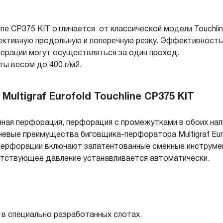
line CP375 KIT отличается от классической модели Touchl
ктивную продольную и поперечную резку. Эффективность 
ерации могут осуществляться за один проход.
ы весом до 400 г/м2.
ltigraf Eurofold Touchline CP375 KIT
чная перфорация, перфорация с промежутками в обоих нап
чевые преимущества биговщика-перфоратора Multigraf Euro
 перфорации включают запатентованные сменные инструм
тствующее давление устанавливается автоматически.
в специально разработанных слотах.