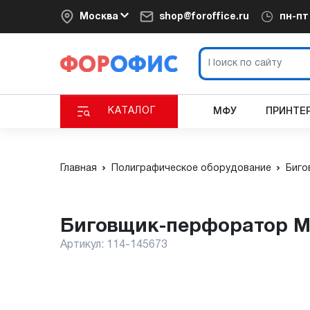
Москва
shop@foroffice.ru
пн-п
КАТАЛОГ
МФУ
ПРИНТЕ
Главная
Полиграфическое оборудование
Биго
Биговщик-перфоратор Mul
Артикул:
114-145673