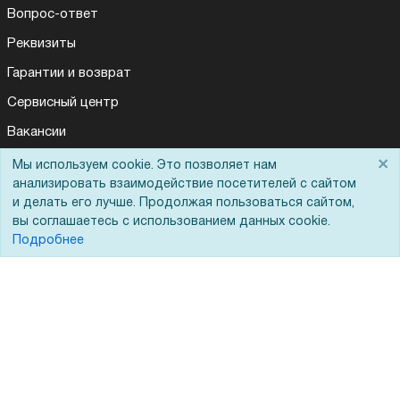
Вопрос-ответ
Реквизиты
Гарантии и возврат
Сервисный центр
Вакансии
Обратная связь
×
Мы используем cookie. Это позволяет нам
Для Вас доступно эксклюзивное приложение при
×
заказе этого товара
анализировать взаимодействие посетителей с сайтом
Для Таможенного союза
и делать его лучше. Продолжая пользоваться сайтом,
вы соглашаетесь с использованием данных cookie.
Получить скидку
Не показывать
Подробнее
Запрос актов сверки
© 2002 - 2026 Форофис – поставки оборудования для бизнеса:
полиграфического, банковского, презентационного и оргтехники
На информационном ресурсе применяются
рекомендательные
технологии