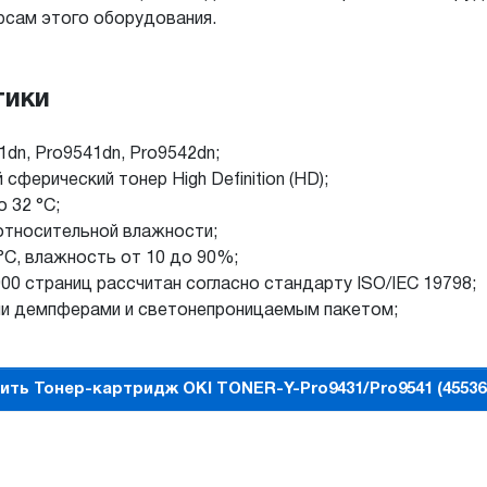
урсам этого оборудования.
тики
dn, Pro9541dn, Pro9542dn;
ферический тонер High Definition (HD);
 32 °C;
относительной влажности;
 °C, влажность от 10 до 90%;
000 страниц рассчитан согласно стандарту ISO/IEC 19798;
ыми демпферами и светонепроницаемым пакетом;
ить Тонер-картридж OKI TONER-Y-Pro9431/Pro9541 (45536