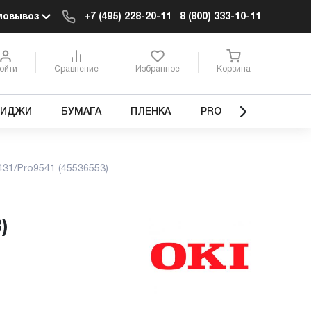
мовывоз
+7 (495) 228-20-11
8 (800) 333-10-11
ойти
Сравнение
Избранное
Корзина
РИДЖИ
БУМАГА
ПЛЕНКА
PRO
31/Pro9541 (45536553)
)