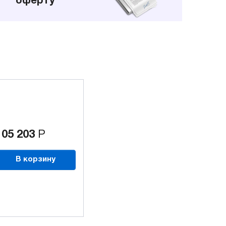
оферту
105 203
Р
В корзину