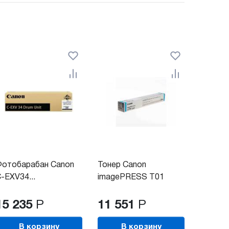
Фотобарабан Canon
Тонер Canon
-EXV34...
imagePRESS T01
Cyan...
15 235
Р
11 551
Р
В корзину
В корзину