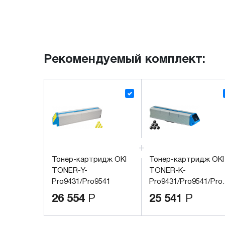
Рекомендуемый комплект:
Тонер-картридж OKI
Тонер-картридж OKI
TONER-Y-
TONER-K-
Pro9431/Pro9541
Pro9431/Pro9541/Pro
(45536553)
(45536556)
26 554
Р
25 541
Р