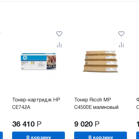
Тонер-картридж HP
Тонер Ricoh MP
CE742A
C4500E малиновый
C
36 410
Р
9 020
Р
В корзину
В корзину