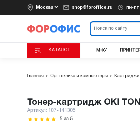
Москва
shop@foroffice.ru
пн-п
КАТАЛОГ
МФУ
ПРИНТЕ
Главная
Оргтехника и компьютеры
Картриджи 
Тонер-картридж OKI TON
Артикул:
107-141305
5
из
5