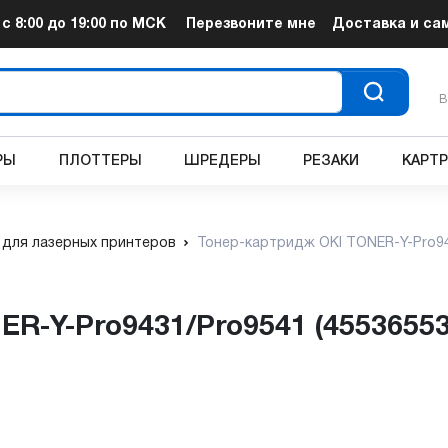
т
с 8:00 до 19:00
по МСК
Перезвоните мне
Доставка и са
В
РЫ
ПЛОТТЕРЫ
ШРЕДЕРЫ
РЕЗАКИ
КАРТ
для лазерных принтеров
Тонер-картридж OKI TONER-Y-Pro94
ER-Y-Pro9431/Pro9541 (45536553