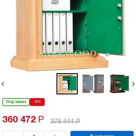
Под заказ
-5%
360 472
Р
379 444
Р