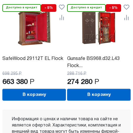
Доступно в кредит
- 5%
Доступно в кредит
- 5%
SafeWood 29112T EL Flock
Gunsafe BS968.d32.L43
Flock...
698 295
Р
288 716
Р
663 380
Р
274 280
Р
В корзину
В корзину
Информация о ценах и наличии товара на сайте не
является офертой. Характеристики, комплектация и
внешний вид товара могут быть изменены фирмой-