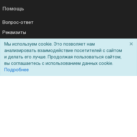
Помощь
Вопрос-ответ
Реквизиты
Гарантии и возврат
×
Мы используем cookie. Это позволяет нам
анализировать взаимодействие посетителей с сайтом
Сервисный центр
и делать его лучше. Продолжая пользоваться сайтом,
Вакансии
вы соглашаетесь с использованием данных cookie.
Подробнее
Обратная связь
Для Таможенного союза
Запрос актов сверки
© 2002 - 2026 Форофис – поставки оборудования для бизнеса: