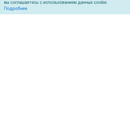
вы соглашаетесь с использованием данных cookie.
Кредитование
Демопоказ
Подробнее
Госучреждениям
Тендеры
Бренды
ЭДО
Помощь
Вопрос-ответ
Реквизиты
Гарантии и возврат
Сервисный центр
Вакансии
Обратная связь