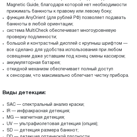
Magnetic Guide, благодаря которой нет необходимости
прижимать банкноты к правому или левому боку;
функция AnyOrient (для рублей РФ) позволяет подавать
банкноты в любой ориентации;
система MultiCheck обеспечивает многоуровневую
проверку подлинности;
большой и контрастный дисплей с крупныш шрифтом —
все сделано для удобства использования при любом
освещении даже уставшим под конец смены кассиром;
аккумуляторная батарея;
откидной механизм обеспечивает полный доступ
к сенсорам, что максимально облегчает чистку прибора.
Виды детекции:
SAC — спектральный анализ краски;
IR — инфракрасная детекция;
MG — магнитная детекция;
UV — ультрафиолетовая детекция (опция);
SD — детекция размера банкнот;
DD — детекция оптической плотности.