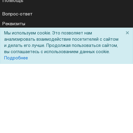
Помощь
Вопрос-ответ
Реквизиты
×
Мы используем cookie. Это позволяет нам
Гарантии и возврат
анализировать взаимодействие посетителей с сайтом
Сервисный центр
и делать его лучше. Продолжая пользоваться сайтом,
вы соглашаетесь с использованием данных cookie.
Вакансии
Подробнее
Обратная связь
Для Таможенного союза
Запрос актов сверки
© 2002 - 2026 Форофис – поставки оборудования для бизнеса:
полиграфического, банковского, презентационного и оргтехники