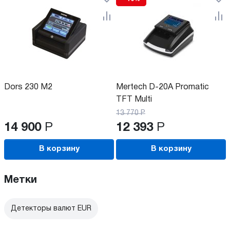
Dors 230 M2
Mertech D-20A Promatic
TFT Multi
13 770
Р
14 900
Р
12 393
Р
В корзину
В корзину
Метки
Детекторы валют EUR