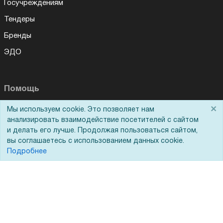
Госучреждениям
Тендеры
Бренды
ЭДО
Помощь
×
Мы используем cookie. Это позволяет нам
Вопрос-ответ
анализировать взаимодействие посетителей с сайтом
Реквизиты
и делать его лучше. Продолжая пользоваться сайтом,
вы соглашаетесь с использованием данных cookie.
Гарантии и возврат
Подробнее
Сервисный центр
Вакансии
Обратная связь
Для Таможенного союза