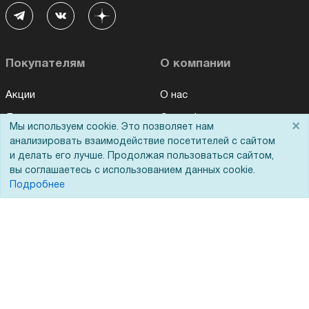
Покупателям
О компании
Акции
О нас
Доставка
Сертификаты
×
Мы используем cookie. Это позволяет нам
Оплата
Новости
анализировать взаимодействие посетителей с сайтом
и делать его лучше. Продолжая пользоваться сайтом,
Для дилеров
Статьи
вы соглашаетесь с использованием данных cookie.
Подробнее
Лизинг
Контакты
Кредитование
Демопоказ
Госучреждениям
Тендеры
Бренды
ЭДО