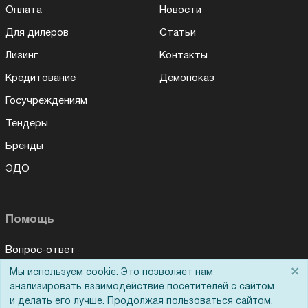
Оплата
Новости
Для дилеров
Статьи
Лизинг
Контакты
Кредитование
Демопоказ
Госучреждениям
Тендеры
Бренды
ЭДО
Помощь
Вопрос-ответ
×
Мы используем cookie. Это позволяет нам
Реквизиты
Для Вас доступно эксклюзивное приложение при
×
заказе этого товара
анализировать взаимодействие посетителей с сайтом
Гарантии и возврат
и делать его лучше. Продолжая пользоваться сайтом,