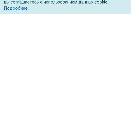
вы соглашаетесь с использованием данных cookie.
Кредитование
Демопоказ
Подробнее
Госучреждениям
Тендеры
Бренды
ЭДО
Помощь
Вопрос-ответ
Реквизиты
Гарантии и возврат
Сервисный центр
Вакансии
Обратная связь