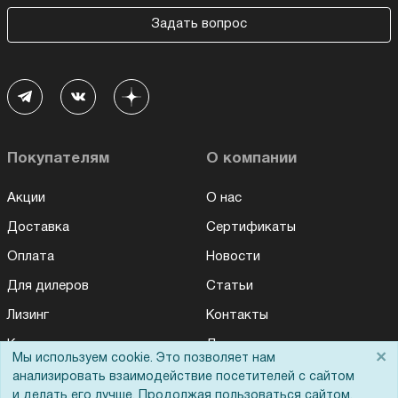
Задать вопрос
Покупателям
О компании
Акции
О нас
Доставка
Сертификаты
Оплата
Новости
Для дилеров
Статьи
Лизинг
Контакты
Кредитование
Демопоказ
×
Мы используем cookie. Это позволяет нам
Госучреждениям
анализировать взаимодействие посетителей с сайтом
и делать его лучше. Продолжая пользоваться сайтом,