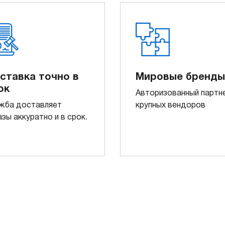
ставка точно в
Мировые бренды
ок
Авторизованный партн
жба доставляет
крупных вендоров
азы аккуратно и в срок.