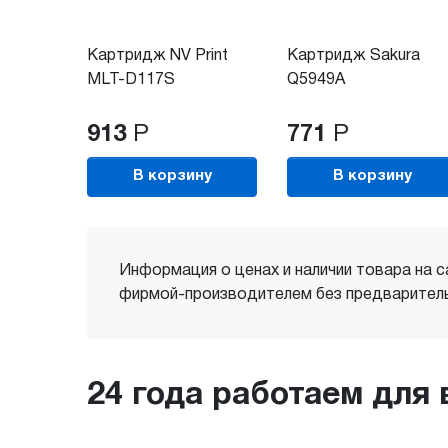
Картридж NV Print
Картридж Sakura
MLT-D117S
Q5949A
913
Р
771
Р
В корзину
В корзину
Информация о ценах и наличии товара на с
фирмой-производителем без предваритель
24 года работаем для 