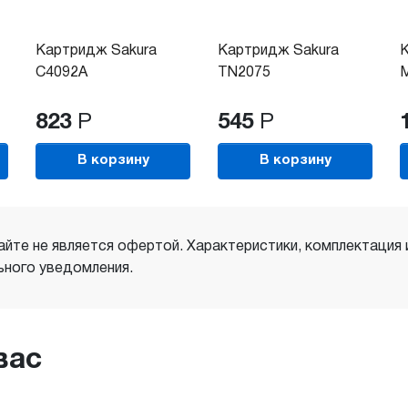
Картридж Sakura
Картридж Sakura
К
C4092A
TN2075
M
823
Р
545
Р
В корзину
В корзину
айте не является офертой. Характеристики, комплектация
ного уведомления.
вас