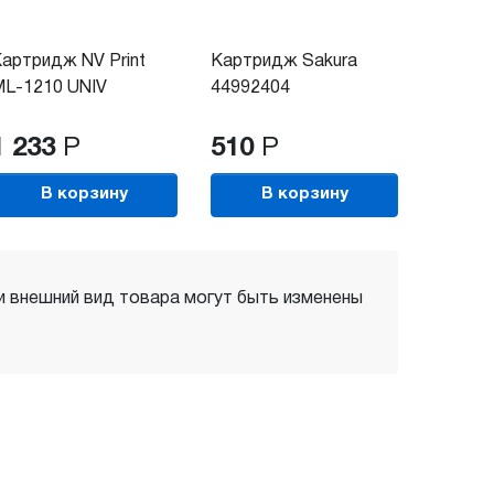
артридж NV Print
Картридж Sakura
L-1210 UNIV
44992404
1 233
Р
510
Р
В корзину
В корзину
 и внешний вид товара могут быть изменены