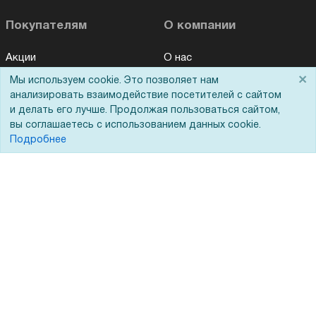
Покупателям
О компании
Акции
О нас
×
Мы используем cookie. Это позволяет нам
Доставка
Сертификаты
анализировать взаимодействие посетителей с сайтом
Оплата
Новости
и делать его лучше. Продолжая пользоваться сайтом,
вы соглашаетесь с использованием данных cookie.
Для дилеров
Статьи
Подробнее
Лизинг
Контакты
Кредитование
Демопоказ
Госучреждениям
Тендеры
Бренды
ЭДО