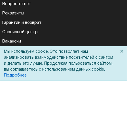
Вопрос-ответ
Реквизиты
Гарантии и возврат
Сервисный центр
Вакансии
Обратная связь
×
Мы используем cookie. Это позволяет нам
Для Вас доступно эксклюзивное приложение при
×
заказе этого товара
анализировать взаимодействие посетителей с сайтом
Для Таможенного союза
и делать его лучше. Продолжая пользоваться сайтом,
вы соглашаетесь с использованием данных cookie.
Получить скидку
Не показывать
Подробнее
Запрос актов сверки
© 2002 - 2026 Форофис – поставки оборудования для бизнеса:
полиграфического, банковского, презентационного и оргтехники
На информационном ресурсе применяются
рекомендательные
технологии