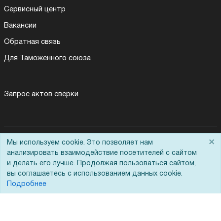
Сервисный центр
Вакансии
Обратная связь
Для Таможенного союза
Запрос актов сверки
×
Мы используем cookie. Это позволяет нам
© 2002 - 2026 Форофис – поставки оборудования для бизнеса:
полиграфического, банковского, презентационного и оргтехники
анализировать взаимодействие посетителей с сайтом
На информационном ресурсе применяются
рекомендательные
и делать его лучше. Продолжая пользоваться сайтом,
технологии
вы соглашаетесь с использованием данных cookie.
Наш сайт защищен с помощью Yandex SmartCaptcha и
Подробнее
соответствует
политике обработки данных
Политика обработки персональных данных
Согласие на обработку персональных данных