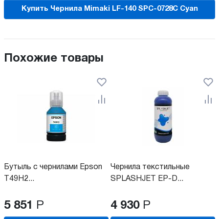
Купить Чернила Mimaki LF-140 SPC-0728C Cyan
Похожие товары
Бутыль с чернилами Epson
Чернила текстильные
T49H2...
SPLASHJET EP-D...
5 851
Р
4 930
Р