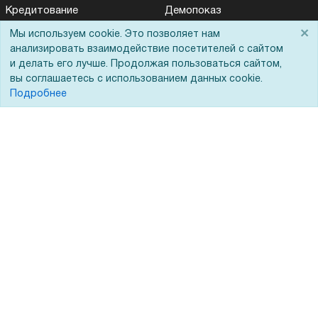
Кредитование
Демопоказ
×
Госучреждениям
Мы используем cookie. Это позволяет нам
анализировать взаимодействие посетителей с сайтом
Тендеры
и делать его лучше. Продолжая пользоваться сайтом,
вы соглашаетесь с использованием данных cookie.
Бренды
Подробнее
ЭДО
Помощь
Вопрос-ответ
Реквизиты
Гарантии и возврат
Сервисный центр
Вакансии
Обратная связь