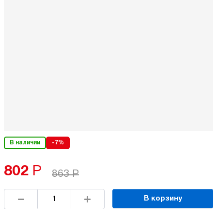
В наличии
-7%
802
Р
863
Р
В корзину