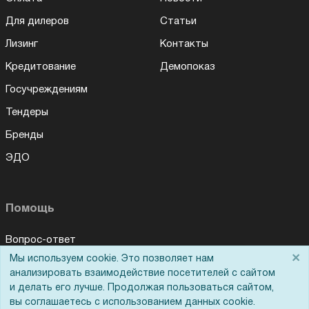
Для дилеров
Статьи
Лизинг
Контакты
Кредитование
Демопоказ
Госучреждениям
Тендеры
Бренды
ЭДО
Помощь
Вопрос-ответ
×
Мы используем cookie. Это позволяет нам
Для Вас доступно эксклюзивное приложение при
Реквизиты
×
заказе этого товара
анализировать взаимодействие посетителей с сайтом
Гарантии и возврат
и делать его лучше. Продолжая пользоваться сайтом,
вы соглашаетесь с использованием данных cookie.
Получить скидку
Не показывать
Сервисный центр