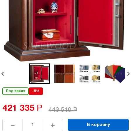
Под заказ
-5%
421 335
Р
443 510
Р
В корзину