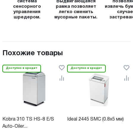
система
Выдвигающаяся
позволя
сенсорного
рамка позволяет
извлечь бум
управления
легко сменить
случае
шредером.
мусорные пакеты.
застреван
Похожие товары
Доступно в кредит
Доступно в кредит
Kobra 310 TS HS-8 E/S
Ideal 2445 SMC (0.8x5 мм)
Auto-Oiler...