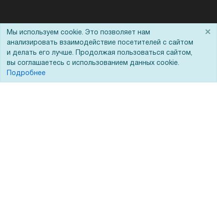
Помощь
×
Мы используем cookie. Это позволяет нам
анализировать взаимодействие посетителей с сайтом
Вопрос-ответ
и делать его лучше. Продолжая пользоваться сайтом,
вы соглашаетесь с использованием данных cookie.
Реквизиты
Подробнее
Гарантии и возврат
Сервисный центр
Вакансии
Обратная связь
Для Таможенного союза
Запрос актов сверки